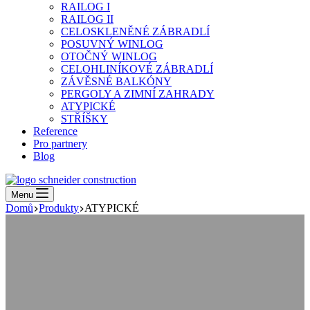
RAILOG I
RAILOG II
CELOSKLENĚNÉ ZÁBRADLÍ
POSUVNÝ WINLOG
OTOČNÝ WINLOG
CELOHLINÍKOVÉ ZÁBRADLÍ
ZÁVĚSNÉ BALKÓNY
PERGOLY A ZIMNÍ ZAHRADY
ATYPICKÉ
STŘÍŠKY
Reference
Pro partnery
Blog
Menu
Domů
Produkty
ATYPICKÉ