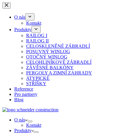
Skip
to
content
O nás
Kontakt
Produkty
RAILOG I
RAILOG II
CELOSKLENĚNÉ ZÁBRADLÍ
POSUVNÝ WINLOG
OTOČNÝ WINLOG
CELOHLINÍKOVÉ ZÁBRADLÍ
ZÁVĚSNÉ BALKÓNY
PERGOLY A ZIMNÍ ZAHRADY
ATYPICKÉ
STŘÍŠKY
Reference
Pro partnery
Blog
O nás
Kontakt
Produkty